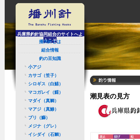
兵庫県釣針協同組合のサイトへよ
うこそ
播州針とは
組合情報
釣の豆知識
小アジ
カサゴ（笠子）
シロギス（白鱚）
マコガレイ（鰈）
潮見表の見方
マダイ（真鯛）
マアジ（真鯵）
ブリ（鰤）
メジナ（グレ）
イシダイ（石鯛）