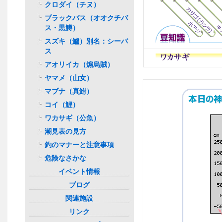
クロダイ（チヌ）
ブラックバス（オオクチバ
ス・黒鱒）
スズキ（鱸）別名：シーバ
ス
アオリイカ（煽烏賊）
ヤマメ（山女）
マブナ（真鮒）
コイ（鯉）
ワカサギ（公魚）
潮見表の見方
釣のマナーと注意事項
危険なさかな
イベント情報
ブログ
関連施設
リンク