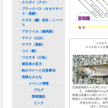
クロダイ（チヌ）
ブラックバス（オオクチバ
ス・黒鱒）
スズキ（鱸）別名：シーバ
ス
アオリイカ（煽烏賊）
ヤマメ（山女）
シロギス
マブナ（真鮒）
スズキ目スズキ
コイ（鯉）
ワカサギ（公魚）
潮見表の見方
釣のマナーと注意事項
危険なさかな
イベント情報
北海道南部から九州にかけ
ブログ
む。比較的穏やかな
産卵は初夏から秋にかけて
関連施設
海底から30cm程を群れで
リンク
水流を吐き出し、砂
20℃～25℃が