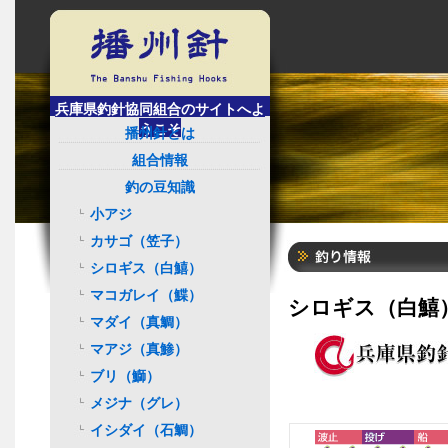
兵庫県釣針協同組合のサイトへよ
うこそ
播州針とは
組合情報
釣の豆知識
小アジ
カサゴ（笠子）
シロギス（白鱚）
マコガレイ（鰈）
シロギス（白鱚
マダイ（真鯛）
マアジ（真鯵）
ブリ（鰤）
メジナ（グレ）
イシダイ（石鯛）